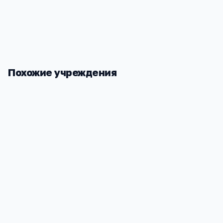
Надёжность
—
не закроется внезапно, как частный 
Похожие учреждения
Детский сад МДОБУ № 37
Детский са
Краснодарский край, Новокубанский р-н,
Краснодарск
Южный х, Солнечная ул, 32/1
Южный х, Н
674
637