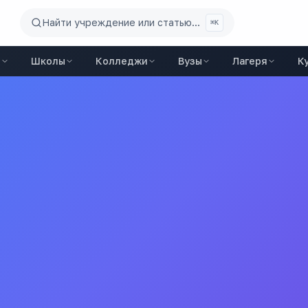
Найти учреждение или статью...
⌘K
ы
Школы
Колледжи
Вузы
Лагеря
К
чреждение детский сад № 11 х. Южного