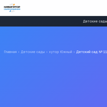
Детские сад
Главная
›
Детские сады
›
хутор Южный
›
Детский сад № 11
Детский сад № 11
муниципальное бюджетное дошкольное образовательное у
N 11