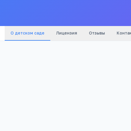
О детском саде
Лицензия
Отзывы
Конта
913
Просмотров
Полезно родителям дошкольников
Онлайн-занятия с логопедом от 4 лет
Формула речи: консультация логопеда онлайн 
занятий