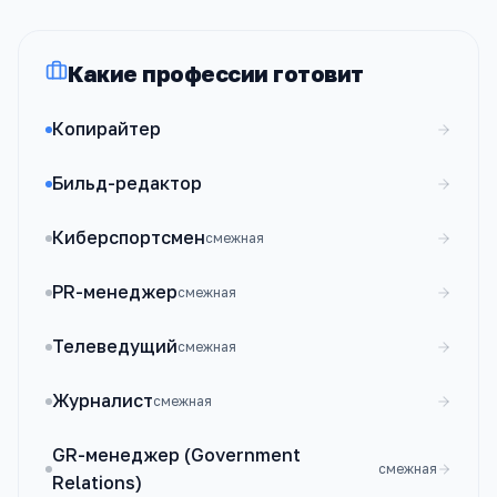
Какие профессии готовит
Копирайтер
Бильд-редактор
Киберспортсмен
смежная
PR-менеджер
смежная
Телеведущий
смежная
Журналист
смежная
GR-менеджер (Government
смежная
Relations)