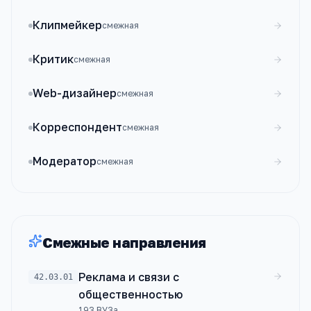
Клипмейкер
смежная
Критик
смежная
Web-дизайнер
смежная
Корреспондент
смежная
Модератор
смежная
Смежные направления
Реклама и связи с
42.03.01
общественностью
193
ВУЗа