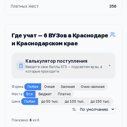
Платных мест
356
Где учат —
6
ВУЗов
в Краснодаре
и Краснодарском крае
Калькулятор поступления
+
Введите свои баллы ЕГЭ — подсветим вузы, в
которые проходите
Форма
:
Любая
Очная
Заочная
Очно-заочная
Места
:
Все
Бюджет
Платно
Цена
:
Любая
до 50 тыс.
до 100 тыс.
до 150 тыс.
Показано:
6
из
6