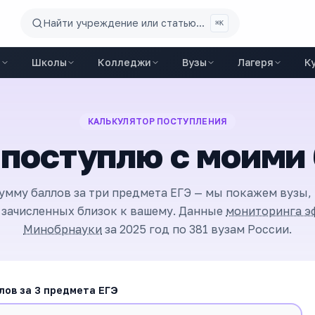
Найти учреждение или статью...
⌘K
ы
Школы
Колледжи
Вузы
Лагеря
К
КАЛЬКУЛЯТОР ПОСТУПЛЕНИЯ
я поступлю с моими
умму баллов за три предмета ЕГЭ — мы покажем вузы,
 зачисленных близок к вашему. Данные
мониторинга э
Минобрнауки
за 2025 год по
381
вузам России.
лов за 3 предмета ЕГЭ