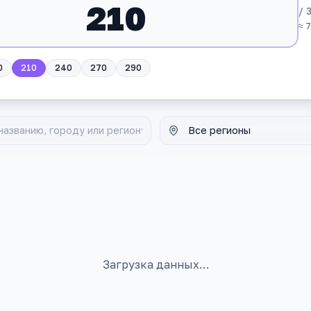
/ 
≈
7
0
210
240
270
290
Загрузка данных…