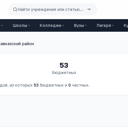
Найти учреждение или статью...
⌘K
ы
Школы
Колледжи
Вузы
Лагеря
К
авказский район
53
Бюджетных
адов
, из которых
53
бюджетных и
0
частных.