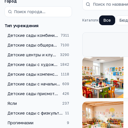
Фильтры
Город
Все
Бюд
Каталоги:
Тип учреждения
Детские сады комбинированного вида
7311
Детские сады общеразвивающего вида
7100
Детские центры и клубы
3290
Каталог
детские с
Детские сады с художественно-эстетическим уклоном
1842
Детские сады компенсирующего типа
1118
Детские сады с начальной школой
609
Детские сады присмотра и оздоровления
426
Ясли
237
Детские сады с физкультурно-оздоровительным уклоном
11
Прогимназии
9