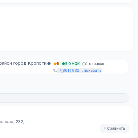
район город Кропоткин,
5
5.0
НОК
1
отзывов
+7(861) 932
…
показать
ская, 232, -
+ Сравнить