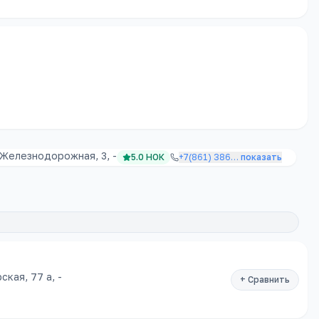
 Железнодорожная, 3, -
5.0
НОК
+7(861) 386
…
показать
кая, 77 а, -
+ Сравнить