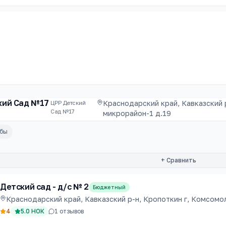
кий Сад №17
Краснодарский край, Кавказский 
ЦРР Детский
Сад №17
микрорайон-1 д.19
убы
+ Сравнить
Детский сад - д/с № 2
Бюджетный
Краснодарский край, Кавказский р-н, Кропоткин г, Комсомоль
4
5.0
НОК
1
отзывов