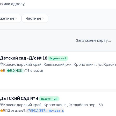
жетные
Частные
Загружаем карту…
ады
Детский сад -Д/с № 18
Бюджетный
Краснодарский край, Кавказский р-н, Кропоткин г, ул.Красная
5
5.0
НОК
3
отзывов
ДЕТСКИЙ САД № 4
Бюджетный
Краснодарский край, Кропоткин г., Желябова пер., 58
5
2
отзывов
+7(861) 387
…
показать