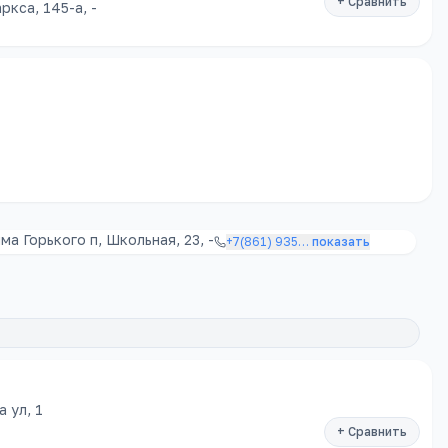
+ Сравнить
ркса, 145-а, -
а Горького п, Школьная, 23, -
+7(861) 935
…
показать
 ул, 1
+ Сравнить