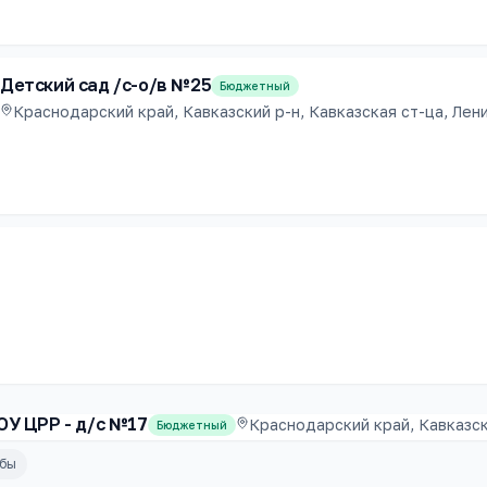
Детский сад /с-о/в №25
Бюджетный
Краснодарский край, Кавказский р-н, Кавказская ст-ца, Ленин
ОУ ЦРР - д/с №17
Краснодарский край, Кавказски
Бюджетный
убы