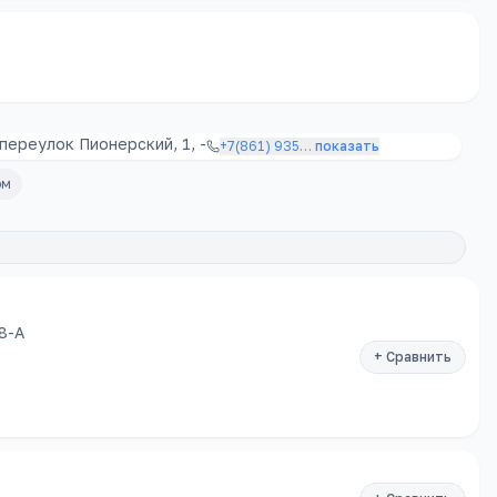
переулок Пионерский, 1, -
+7(861) 935
…
показать
ом
8-А
+ Сравнить