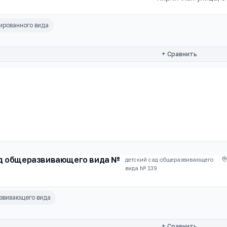
ированного вида
+ Сравнить
д общеразвивающего вида №
детский сад общеразвивающего
вида № 139
звивающего вида
+ Сравнить