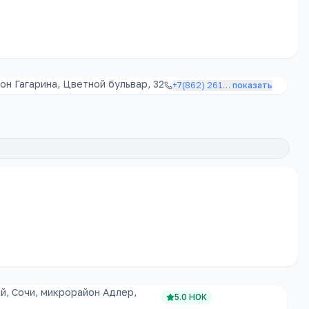
он Гагарина, Цветной бульвар, 32
+7(862) 261
…
показать
й, Сочи, микрорайон Адлер,
5.0
НОК