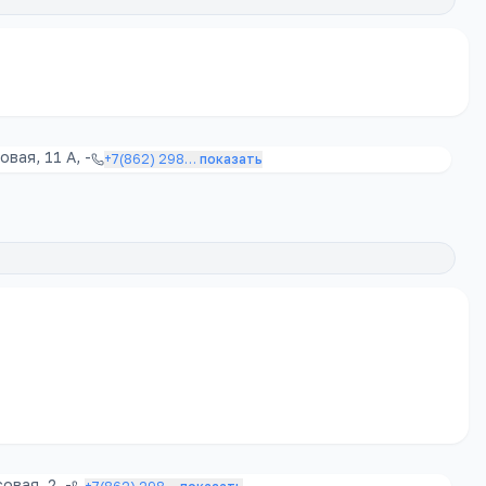
вая, 11 А, -
+7(862) 298
…
показать
вая, 2, -