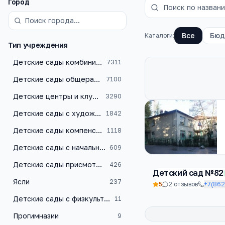
Фильтры
Город
Все
Бюд
Каталоги:
Тип учреждения
Детские сады комбинированного вида
7311
Детские сады общеразвивающего вида
7100
Детские центры и клубы
3290
Каталог
детские с
Детские сады с художественно-эстетическим уклоном
1842
Детские сады компенсирующего типа
1118
Детские сады с начальной школой
609
Детские сады присмотра и оздоровления
426
Детский сад №82
Ясли
237
5
2
отзывов
+7(862
Детские сады с физкультурно-оздоровительным уклоном
11
Прогимназии
9