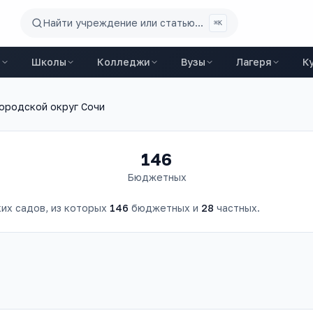
Найти учреждение или статью...
⌘K
ы
Школы
Колледжи
Вузы
Лагеря
К
ородской округ Сочи
146
Бюджетных
их садов
, из которых
146
бюджетных и
28
частных.