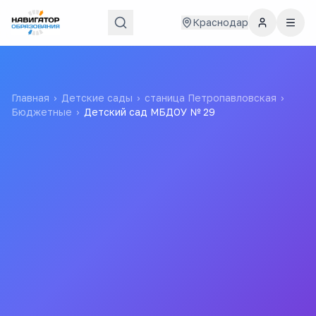
Краснодар
Главная
›
Детские сады
›
станица Петропавловская
›
Бюджетные
›
Детский сад МБДОУ № 29
Детский сад МБДОУ № 29
Муниципальное Бюджетное Дошкольное
Образовательное Учреждение Детский Сад
Компенсирующего Вида № 29 Ст. Темиргоевской
Все
детские
сады
города