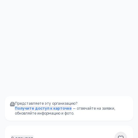
несколько приёмов пищи
Социализация
—
большие группы,
разнообразный детский коллектив
Режим дня
—
чёткий распорядок, полезный
для развития ребёнка
Надёжность
—
не закроется внезапно, как
частный садик
Представляете эту организацию?
Получите доступ к карточке
— отвечайте на заявки,
обновляйте информацию и фото.