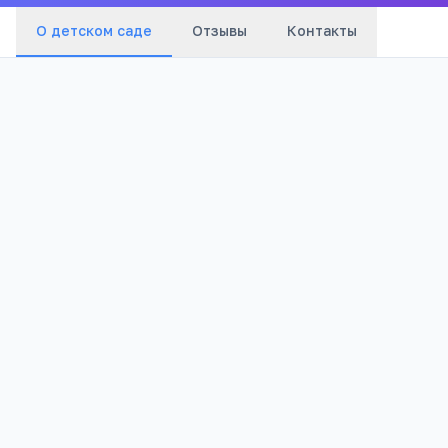
О детском саде
Отзывы
Контакты
Бюджетный
673
Тип
Просмотров
Полезно родителям
РЕКЛАМА
дошкольников
Онлайн-занятия с логопедом от 4 лет
Формула речи: консультация логопеда онлайн
— оценка речи ребёнка и план занятий