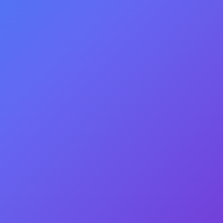
государственному
университету в виде
структурного
подразделения.
Распоряжение №2229-06
от 21.05.2012)
Федеральное государственное образовательное
учреждение среднего профессионального образования
Сочинский экономико-технологический колледж
Сочинский экономико-технологический колледж
(Присоединен к Сочинскому государственному
университету в виде структурно
-технологический колледж
Все
колледжи
города