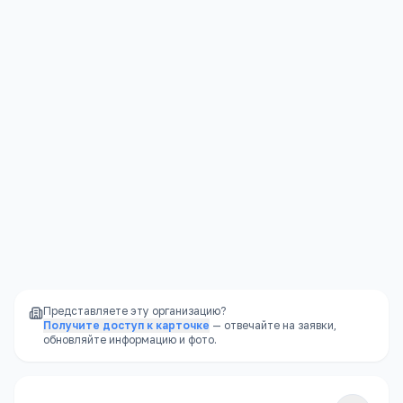
Колледжи
Контакты
Подробнее →
Краснодарский край, Сочи г, Чайковского, 45, -
+7(862) 254
…
показать
setk_1961@mail.ru
setk-sochi.ru
Представляете эту организацию?
Получите доступ к карточке
— отвечайте на заявки,
обновляйте информацию и фото.