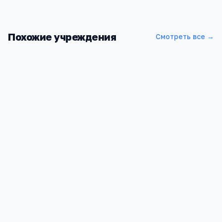
Похожие учреждения
Смотреть все →
Сочинский колледж управления
г.Сочи, Адлерский район, ул. Кирпичная, 24
1 177