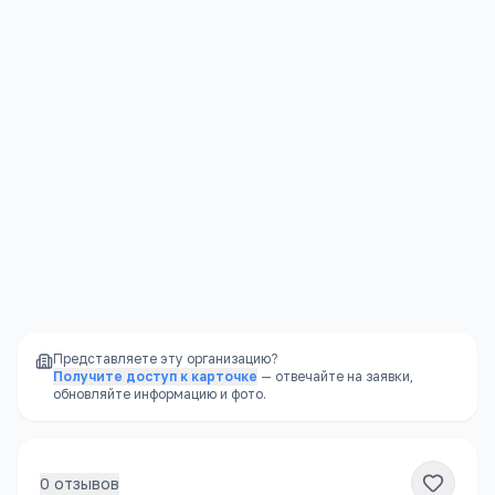
Колледжи
Контакты
Подробнее →
Краснодарский край, г. Сочи, ул. Чайковского, д.
49
Представляете эту организацию?
Получите доступ к карточке
— отвечайте на заявки,
обновляйте информацию и фото.
0
отзывов