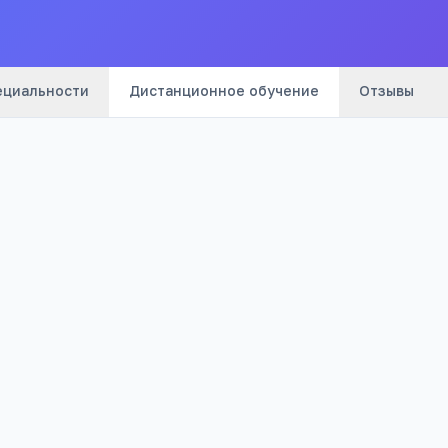
ециальности
Дистанционное обучение
Отзывы
са
Подать за
зработка ПО, дизайн, экономика,