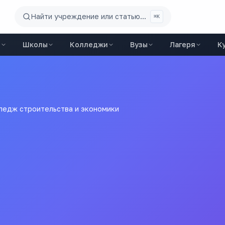
Найти учреждение или статью...
⌘K
ы
Школы
Колледжи
Вузы
Лагеря
К
ледж строительства и экономики
ж строительства и экон
ельное учреждение Краснодарского края "Новороссийский к
е
колледжи
города