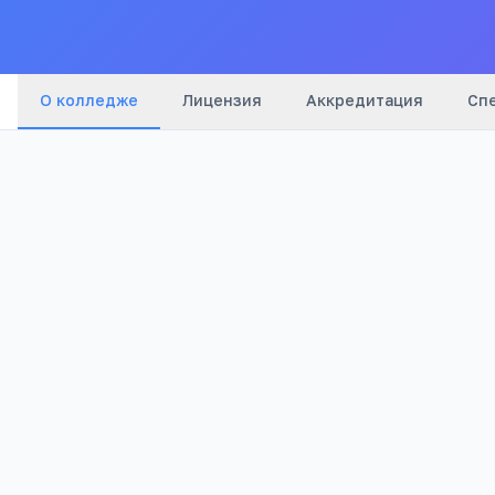
О колледже
Лицензия
Аккредитация
Сп
5 357
Просмотров
Куда ещё можно поступить после 9 клас
ИТ-колледж Фоксфорда
Онлайн-колледж Фоксфорда после 9 класса: ра
юриспруденция