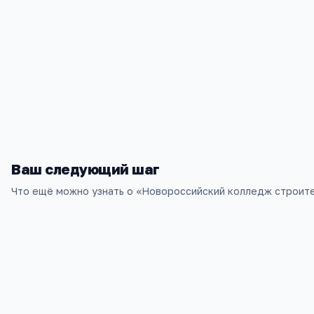
Контакты
Краснодарский край, г. Новороссийск, ул. Рубина, д. 5
+7(861) 761
…
показать
nkse2006@mail.ru
ngkstem@mail.ru
Ваш следующий шаг
Что ещё можно узнать о «
Новороссийский колледж строите