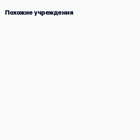
Похожие учреждения
Транспортный колледж
Новороссий
им. Д.Д. Ш
г. Новороссийск, проспект Ленина 93
Краснодарск
331
Анапское шо
1 166