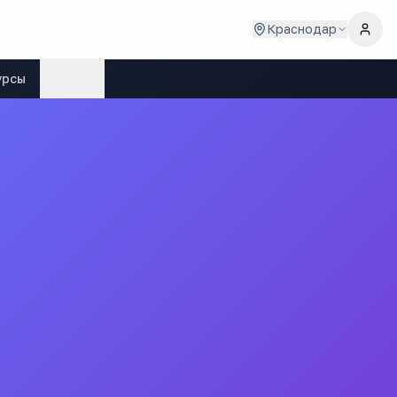
Краснодар
урсы
Ещё
омики
олледж строительства и экономики"