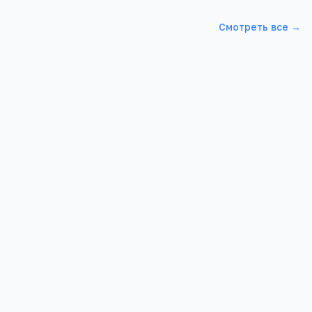
Смотреть все →
банского
Красноармейский филиал Северо-
ики и права
Кавказского техникума Знание
сийск, ул.
Краснодарский край, ст. Полтавская, ул.
Элеваторная, д. 60/2
1 458