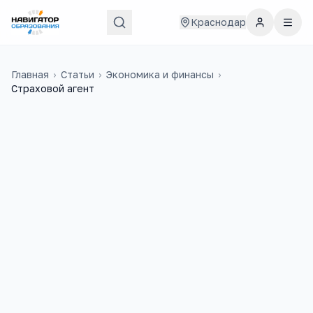
Краснодар
Главная
›
Статьи
›
Экономика и финансы
›
Страховой агент
44 000
₽
30
медиана в
России
учебных заведений
4