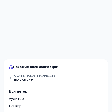
Я согласен(а) на обработку моих персональных данных и
публикацию
комментария
после модерации в соответствии
с
Политикой конфиденциальности
.
Отправить
Похожие специализации
РОДИТЕЛЬСКАЯ ПРОФЕССИЯ
Экономист
Бухгалтер
Аудитор
Банкир